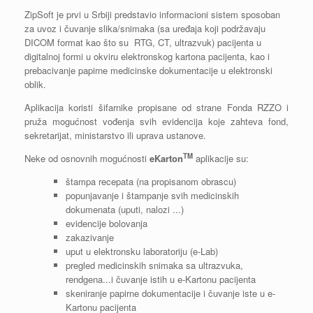
ZipSoft je prvi u Srbiji predstavio informacioni sistem sposoban
za uvoz i čuvanje slika/snimaka (sa uređaja koji podržavaju
DICOM format kao što su RTG, CT, ultrazvuk) pacijenta u
digitalnoj formi u okviru elektronskog kartona pacijenta, kao i
prebacivanje papirne medicinske dokumentacije u elektronski
oblik.
Aplikacija koristi šifarnike propisane od strane Fonda RZZO i
pruža mogućnost vođenja svih evidencija koje zahteva fond,
sekretarijat, ministarstvo ili uprava ustanove.
TM
Neke od osnovnih mogućnosti
eKarton
aplikacije su:
štampa recepata (na propisanom obrascu)
popunjavanje i štampanje svih medicinskih
dokumenata (uputi, nalozi ...)
evidencije bolovanja
zakazivanje
uput u elektronsku laboratoriju (e-Lab)
pregled medicinskih snimaka sa ultrazvuka,
rendgena...i čuvanje istih u e-Kartonu pacijenta
skeniranje papirne dokumentacije i čuvanje iste u e-
Kartonu pacijenta