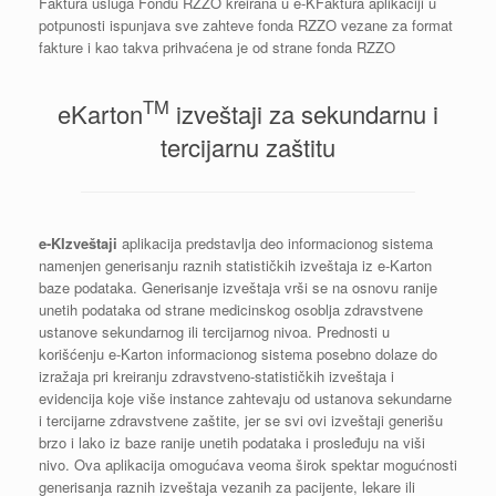
Faktura usluga Fondu RZZO kreirana u e-KFaktura aplikaciji u
potpunosti ispunjava sve zahteve fonda RZZO vezane za format
fakture i kao takva prihvaćena je od strane fonda RZZO
TM
eKarton
izveštaji za sekundarnu i
tercijarnu zaštitu
e-KIzveštaji
aplikacija predstavlja deo informacionog sistema
namenjen generisanju raznih statističkih izveštaja iz e-Karton
baze podataka. Generisanje izveštaja vrši se na osnovu ranije
unetih podataka od strane medicinskog osoblja zdravstvene
ustanove sekundarnog ili tercijarnog nivoa. Prednosti u
korišćenju e-Karton informacionog sistema posebno dolaze do
izražaja pri kreiranju zdravstveno-statističkih izveštaja i
evidencija koje više instance zahtevaju od ustanova sekundarne
i tercijarne zdravstvene zaštite, jer se svi ovi izveštaji generišu
brzo i lako iz baze ranije unetih podataka i prosleđuju na viši
nivo. Ova aplikacija omogućava veoma širok spektar mogućnosti
generisanja raznih izveštaja vezanih za pacijente, lekare ili