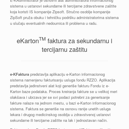
E-KAdministrator je osnovni alat administratora informacionog
sistema u ustanovi sekundarne ili tercijarne zdravstvene zaštite
koja koristi IS kompanije Zipsoft. Stručno osoblje kompanije
ZipSoft pruža obuku i tehničku podršku administratorima sistema
u slučaju eventualnih nedoumica ili problema u radu.
TM
eKarton
faktura za sekundarnu i
tercijarnu zaštitu
e-KFaktura
predstavlja aplikaciju e-Karton informacionog
sistema namenjenu fakturisanju usluga fondu RZZO. Aplikacija
predstavlja jedinstveni alat koji generiše fakturu Fondu iz e-
Karton baze podataka. Proces kreiranja fakture se u velikoj meri
olakšava i ubrzava jer se svi podaci potrebni za generisanje
fakture nalaze na jednom mestu, u bazi e-Karton informacionog
sistema. Faktura se generiše na osnovu ranije unetih usluga
lekara i drugog medicinskog osoblja u zdravstvenoj ustanovi
sekundarne ili tercijarne zaštite na lak i jednostavan način.