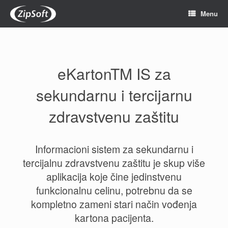
Skip
Menu
to
content
eKartonTM IS za
sekundarnu i tercijarnu
zdravstvenu zaštitu
Informacioni sistem za sekundarnu i
tercijalnu zdravstvenu zaštitu je skup više
aplikacija koje čine jedinstvenu
funkcionalnu celinu, potrebnu da se
kompletno zameni stari način vođenja
kartona pacijenta.