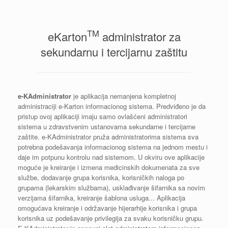
TM
eKarton
administrator za
sekundarnu i tercijarnu zaštitu
e-KAdministrator
je aplikacija nemanjena kompletnoj
administraciji e-Karton informacionog sistema. Predviđeno je da
pristup ovoj aplikaciji imaju samo ovlašćeni administratori
sistema u zdravstvenim ustanovama sekundarne i tercijarne
zaštite. e-KAdministrator pruža administratorima sistema sva
potrebna podešavanja informacionog sistema na jednom mestu i
daje im potpunu kontrolu nad sistemom. U okviru ove aplikacije
moguće je kreiranje i izmena medicinskih dokumenata za sve
službe, dodavanje grupa korisnika, korisničkih naloga po
grupama (lekarskim službama), usklađivanje šifarnika sa novim
verzijama šifarnika, kreiranje šablona usluga... Aplikacija
omogućava kreiranje i održavanje hijerarhije korisnika i grupa
korisnika uz podešavanje privilegija za svaku korisničku grupu.