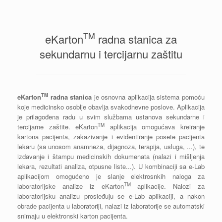
TM
eKarton
radna stanica za
sekundarnu i tercijarnu zaštitu
TM
eKarton
radna stanica
je osnovna aplikacija sistema pomoću
koje medicinsko osoblje obavlja svakodnevne poslove. Aplikacija
je prilagođena radu u svim službama ustanova sekundarne i
TM
tercijarne zaštite. eKarton
aplikacija omogućava kreiranje
kartona pacijenta, zakazivanje i evidentiranje posete pacijenta
lekaru (sa unosom anamneza, dijagnoza, terapija, usluga, ...), te
izdavanje i štampu medicinskih dokumenata (nalazi i mišljenja
lekara, rezultati analiza, otpusne liste...). U kombinaciji sa e-Lab
aplikacijom omogućeno je slanje elektrosnkih naloga za
TM
laboratorijske analize iz eKarton
aplikacije. Nalozi za
laboratorijsku analizu prosleđuju se e-Lab aplikaciji, a nakon
obrade pacijenta u laboratoriji, nalazi iz laboratorije se automatski
snimaju u elektronski karton pacijenta.