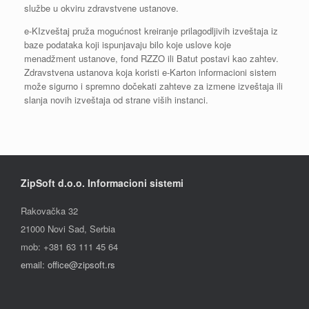
službe u okviru zdravstvene ustanove.
e-KIzveštaj pruža mogućnost kreiranje prilagodljivih izveštaja iz
baze podataka koji ispunjavaju bilo koje uslove koje
menadžment ustanove, fond RZZO ili Batut postavi kao zahtev.
Zdravstvena ustanova koja koristi e-Karton informacioni sistem
može sigurno i spremno dočekati zahteve za izmene izveštaja ili
slanja novih izveštaja od strane viših instanci.
ZipSoft d.o.o. Informacioni sistemi
Rakovačka 32
21000 Novi Sad, Serbia
mob: +381 63 111 45 64
email: office@zipsoft.rs