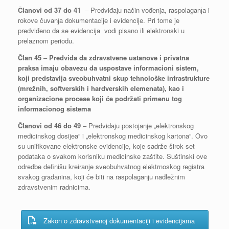
Članovi od 37 do 41
– Predviđaju način vođenja, raspolaganјa i
rokove čuvanјa dokumentacije i evidencije. Pri tome je
predviđeno da se evidencija vodi pisano ili elektronski u
prelaznom periodu.
Član 45
–
Predviđa da zdravstvene ustanove i privatna
praksa imaju obavezu da uspostave informacioni sistem,
koji predstavlja sveobuhvatni skup tehnološke infrastrukture
(mrežnih, softverskih i hardverskih elemenata), kao i
organizacione procese koji će podržati primenu tog
informacionog sistema
Članovi od 46 do 49
– Predviđaju postojanje „elektronskog
medicinskog dosijea“ i „elektronskog medicinskog kartona“. Ovo
su unifikovane elektronske evidencije, koje sadrže širok set
podataka o svakom korisniku medicinske zaštite. Suštinski ove
odredbe definišu kreiranje sveobuhvatnog elektrnoskog registra
svakog građanina, koji će biti na raspolaganju nadležnim
zdravstvenim radnicima.
Zakon o zdravstvenoj dokumentaciji i evidencijama