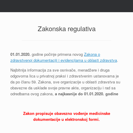
Zakonska regulativa
01.01.2020.
godine počinje primena novog
Zakona o
zdravstvenoj dokumentaciji i evidencijama u oblasti zdravstva
.
Najbitnija informacija za sve osnivače, menadžere i druga
odgovorna lica u privatnoj praksi i zdravstvenim ustanovama je
da po članu 59. Zakona, sve organizacije u oblasti zdravstva su
obavezne da usklade svoje pravne akte, organizaciju i rad sa
odredbama ovog zakona,
a najkasnije do 01.01.2020. godine
Zakon propisuje obavezno vođenje medicinske
dokumentacije u elektronskoj formi.