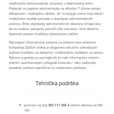
medicinske dokumentacije ustanove u elektronskoj formi.
Prelazak sa papirne administracije na eKarton™ donosi porast
efikasnosti i materijalnu uštedu, ali i smanjuje vreme koje lekari i
medicinsko osoblje provode u obavljanju administrativnih
poslova. Brže obavljanje administrativnih obaveza omogućava
da se svakom pacijentu posveti više vremena i time direktno
doprinosi porastu kvaliteta zdravstvene zaštite.
Razvijajući informacione sisteme za zdravstvene ustanove
kompanija ZipSoft stekla je dragoceno iskustvo zahvaljujući
stalnom kontaktu sa lekarima i medicinskim osobljem na terenu.
Njihove sugestije su pomogle da se naši informacioni sistemi
stalnim usavršavanjem prilagode korisniku i tako zadovolje
posebne zahteve specifične za medicinsku profesiju.
Tehnička podrška
pozivom na broj
063 111 456 4
radnim danima od 08h -
16h