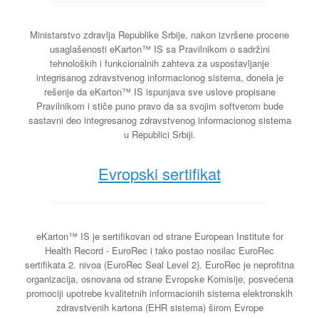
Ministarstvo zdravlja Republike Srbije, nakon izvršene procene
usaglašenosti eKarton™ IS sa Pravilnikom o sadržini
tehnoloških i funkcionalnih zahteva za uspostavljanje
integrisanog zdravstvenog informacionog sistema, donela je
rešenje da eKarton™ IS ispunjava sve uslove propisane
Pravilnikom i stiče puno pravo da sa svojim softverom bude
sastavni deo integresanog zdravstvenog informacionog sistema
u Republici Srbiji.
Evropski sertifikat
eKarton™ IS je sertifikovan od strane European Institute for
Health Record - EuroRec i tako postao nosilac EuroRec
sertifikata 2. nivoa (EuroRec Seal Level 2). EuroRec je neprofitna
organizacija, osnovana od strane Evropske Komisije, posvećena
promociji upotrebe kvalitetnih informacionih sistema elektronskih
zdravstvenih kartona (EHR sistema) širom Evrope