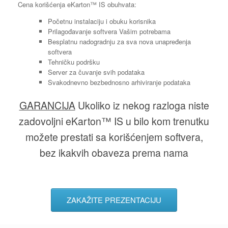
Cena korišćenja eKarton™ IS obuhvata:
Početnu instalaciju i obuku korisnika
Prilagođavanje softvera Vašim potrebama
Besplatnu nadogradnju za sva nova unapređenja
softvera
Tehničku podršku
Server za čuvanje svih podataka
Svakodnevno bezbednosno arhiviranje podataka
GARANCIJA
Ukoliko iz nekog razloga niste
zadovoljni eKarton™ IS u bilo kom trenutku
možete prestati sa korišćenjem softvera,
bez ikakvih obaveza prema nama
ZAKAŽITE PREZENTACIJU