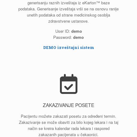
generisanju raznih izveštaja iz eKarton™ baze
podataka. Generisanje izveštaja vrši se na osnovu ranije
unetih podataka od strane medicinskog osoblja
zdravstvene ustanove.
User ID:
demo
Password:
demo
DEMO izveštajni sistem
ZAKAZIVANJE POSETE
Pacijentu možete zakazati posetu za određeni termin.
Zakazivanje se može obaviti za bilo kojeg lekara i na taj
način se kreira kalendar rada lekara i raspored
zakazanih pacijenata u čekaonici.