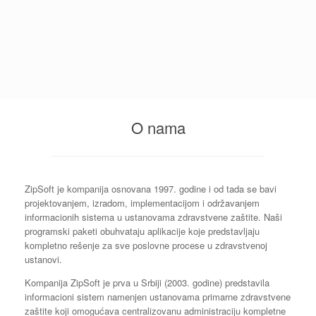
O nama
ZipSoft je kompanija osnovana 1997. godine i od tada se bavi
projektovanjem, izradom, implementacijom i održavanjem
informacionih sistema u ustanovama zdravstvene zaštite. Naši
programski paketi obuhvataju aplikacije koje predstavljaju
kompletno rešenje za sve poslovne procese u zdravstvenoj
ustanovi.
Kompanija ZipSoft je prva u Srbiji (2003. godine) predstavila
informacioni sistem namenjen ustanovama primarne zdravstvene
zaštite koji omogućava centralizovanu administraciju kompletne